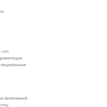
сы
 сит
гравитации
специальные
ных включений
стиц