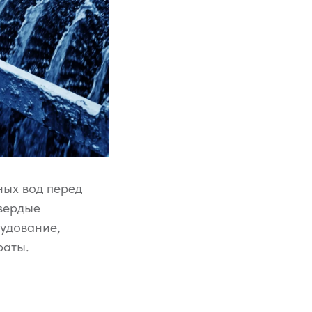
ных вод перед
твердые
рудование,
раты.