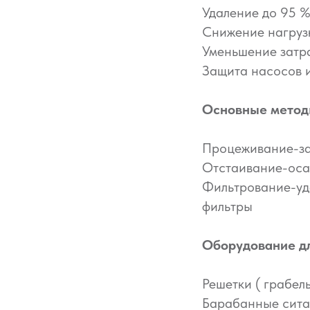
Удаление до 95 
Снижение нагруз
Уменьшение затр
Защита насосов и
Основные методы
Процеживание-за
Отстаивание-осаж
Фильтрование-уд
фильтры
Оборудование дл
Решетки ( грабел
Барабанные сита