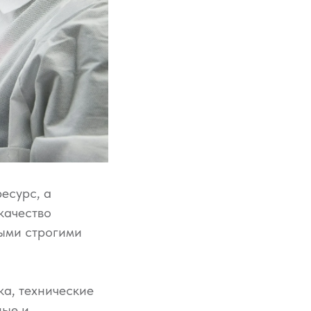
есурс, а
качество
мыми строгими
а, технические
ные и