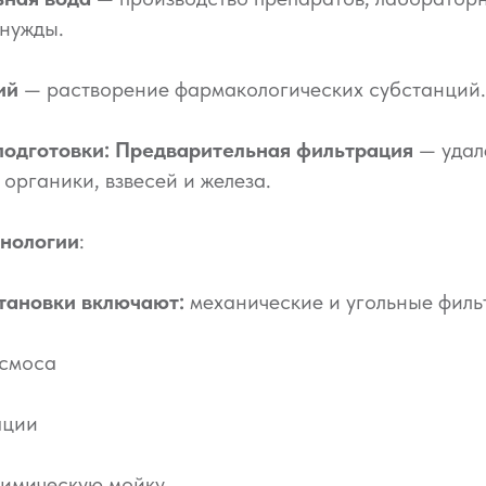
 нужды.
ий
— растворение фармакологических субстанций.
подготовки:
Предварительная фильтрация
— удал
 органики, взвесей и железа.
нологии
:
тановки включают:
механические и угольные филь
осмоса
ации
химическую мойку