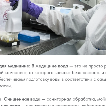
для медицине: В медицине вода
— это не просто р
й компонент, от которого зависит безопасность и 
еспечиваем подготовку воды в соответствии с са
расли.
ы:
Очищенная вода
— санитарная обработка, мойк
ьная вода
— производство препаратов, лаборатор