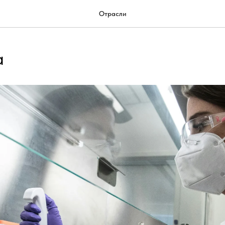
Отрасли
а