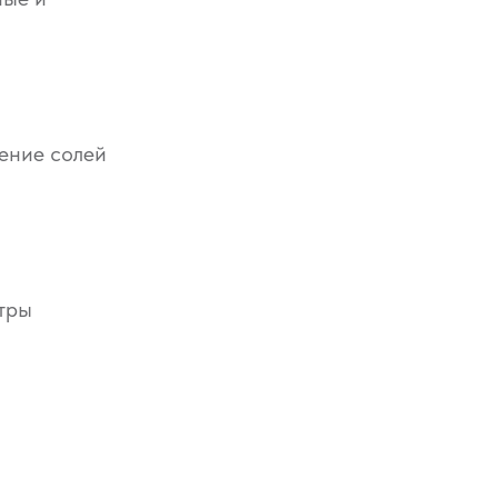
ение солей
тры