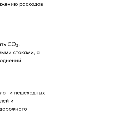
нижению расходов
ать CO₂.
выми стоками, а
воднений.
ело- и пешеходных
илей и
 дорожного