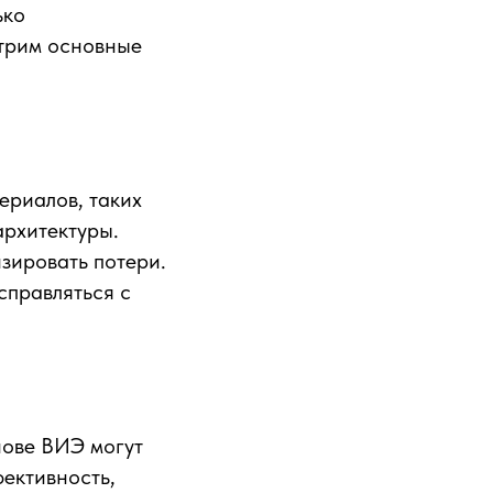
ько
отрим основные
ериалов, таких
архитектуры.
зировать потери.
справляться с
нове ВИЭ могут
ективность,