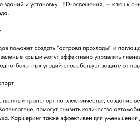
е зданий и установку LED-освещения, — ключ к с
еда.
е
ов поможет создать "острова прохлады" и поглощ
зеленые крыши могут эффективно управлять ливне
одно-болотных угодий способствует защите от на
спорт
твенный транспорт на электричестве, создание в
 Копенгагене, помогут снизить количество автомоб
уха. Каршеринг также эффективен для уменьшения