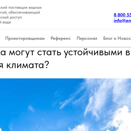
8 800 5
info@en
Проектировщикам
Референс
Персонал
Блог и Новос
а могут стать устойчивыми в
я климата?