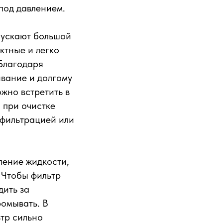
под давлением.
пускают большой
ктные и легко
 Благодаря
вание и долгому
ожно встретить в
, при очистке
афильтрацией или
ление жидкости,
 Чтобы фильтр
дить за
ромывать. В
ьтр сильно