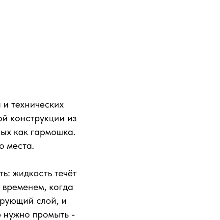
 и технических
бой конструкции из
ных как гармошка.
о места.
ь: жидкость течёт
о временем, когда
трующий слой, и
р нужно промыть -