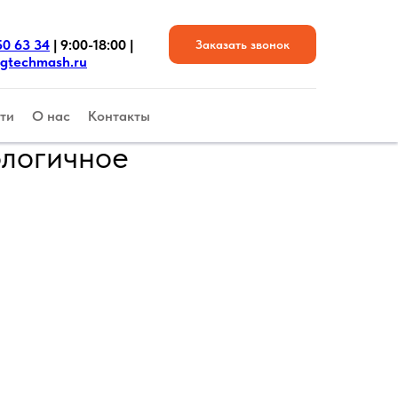
50 63 34
| 9:00-18:00 |
Заказать звонок
gtechmash.ru
ти
О нас
Контакты
ологичное