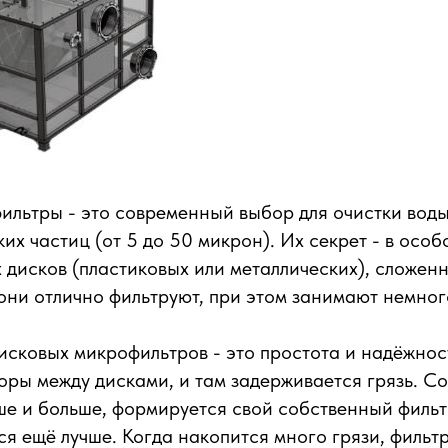
льтры - это современный выбор для очистки воды
их частиц (от 5 до 50 микрон). Их секрет - в осо
 дисков (пластиковых или металлических), сложен
они отлично фильтруют, при этом занимают немног
сковых микрофильтров - это простота и надёжност
зоры между дисками, и там задерживается грязь. С
ше и больше, формируется свой собственный филь
ся ещё лучше. Когда накопится много грязи, фильт