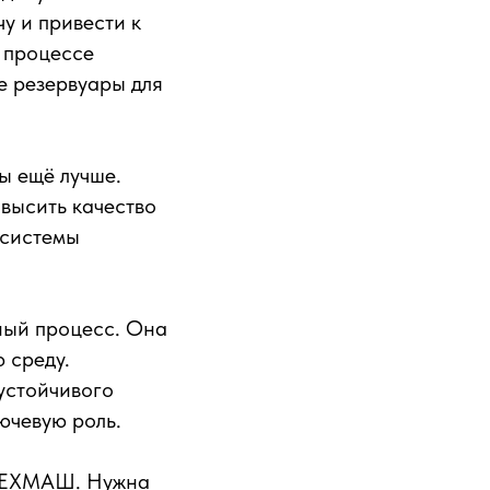
у и привести к
В процессе
е резервуары для
ы ещё лучше.
овысить качество
 системы
жный процесс. Она
 среду.
 устойчивого
ючевую роль.
ЖТЕХМАШ. Нужна