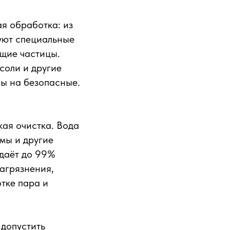
ая обработка: из
зуют специальные
ющие частицы.
соли и другие
ны на безопасные.
кая очистка. Вода
мы и другие
 даёт до 99%
загрязнения,
тке пара и
 допустить