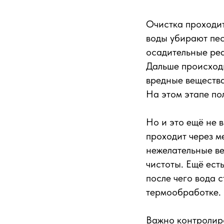
Очистка проходит
воды убирают пес
осадительные реа
Дальше происходи
вредные вещества
На этом этапе по
Но и это ещё не 
проходит через м
нежелательные ве
чистоты. Ещё ест
после чего вода 
термообработке.
Важно контролиро