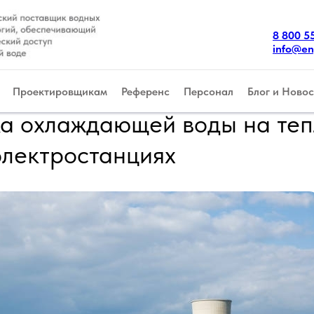
8 800 5
info@en
Проектировщикам
Референс
Персонал
Блог и Новос
а охлаждающей воды на теп
электростанциях