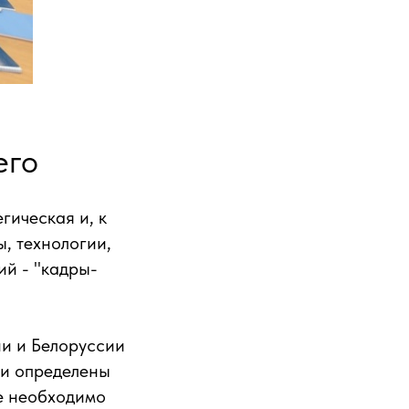
его
гическая и, к
, технологии,
ий - "кадры-
ии и Белоруссии
ли определены
ые необходимо