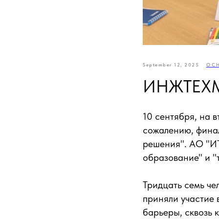
September 12, 2025
ОС
ИНЖТЕХМ
10 сентября, на в
сожалению, финал
решения". АО "ИТ
образование" и 
Тридцать семь че
приняли участие 
барьеры, сквозь 