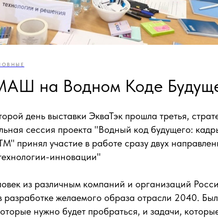
НОВНЫЕ
АШ на Водном Коде Будущ
торой день выставки ЭкваТэк прошла третья, страте
ьная сессия проекта "Водный код будущего: кадры
М" принял участие в работе сразу двух направлен
"технологии-инновации"
ловек из различным компаний и организаций Росс
в разработке желаемого образа отрасли 2040. Бы
которые нужно будет пробраться, и задачи, котор